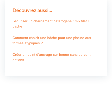
Découvrez aussi...
Sécuriser un chargement hétérogène : mix filet +
bâche
Comment choisir une bâche pour une piscine aux
formes atypiques ?
Créer un point d’ancrage sur benne sans percer :
options
Nous contacter
Pour tous vos besoins en store, voile d’ombrage,
velum, réparation, bâche piscine, ainsi que la