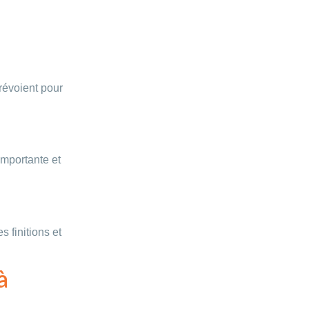
révoient pour
importante et
s finitions et
à