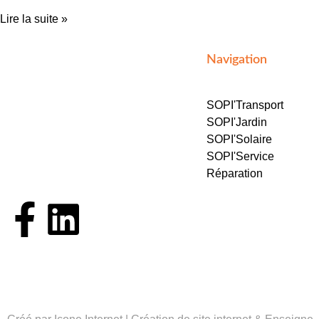
Lire la suite »
Navigation
SOPI'Transport
SOPI'Jardin
Atelier spécialisé reconnu dans la
SOPI'Solaire
région SUD | bâches, toiles, filets &
SOPI'Service
housses de protection.
Réparation