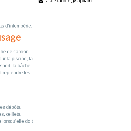
a.alexandre@sopitair.fr
as d’intempérie.
usage
âche de camion
r la piscine, la
nsport, la bâche
t reprendre les
les dépôts.
s, œillets,
 lorsqu’elle doit