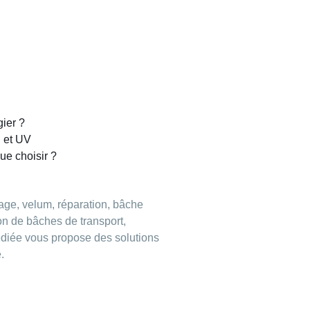
gier ?
l et UV
ue choisir ?
age, velum, réparation, bâche
ion de bâches de transport,
édiée vous propose des solutions
.