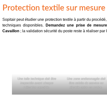
Protection textile sur mesure
Sopitair peut étudier une protection textile à partir du procéd
techniques disponibles.
Demandez une prise de mesures
Cavaillon
; la validation sécurité du poste reste à réaliser par l
Une toile technique doit être
Une zone endommagée doit
inspectée avant chaque
être retirée du service ou
utilisation sensible.
réparée selon sa notice.