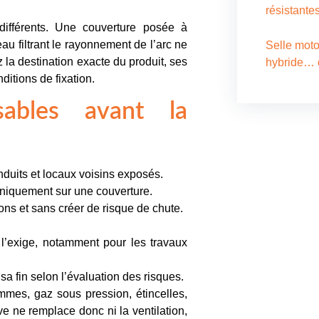
résistante
différents. Une couverture posée à
deau filtrant le rayonnement de l’arc ne
Selle moto
 destination exacte du produit, ses
hybride… q
ditions de fixation.
nsables avant la
Nous c
nduits et locaux voisins exposés.
uniquement sur une couverture.
Pour tous 
ons et sans créer de risque de chute.
d’ombrage,
piscine, ai
 l’exige, notamment pour les travaux
réparation
contactez-
sa fin selon l’évaluation des risques.
équipe dé
mes, gaz sous pression, étincelles,
solutions 
ve ne remplace donc ni la ventilation,