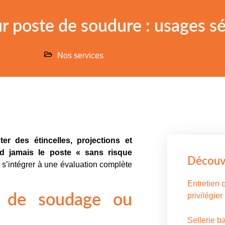
r poste de soudure : usages sé
Nos services
r des étincelles, projections et
d jamais le poste « sans risque
Découvr
t s’intégrer à une évaluation complète
Entretien c
privilégier
re de soudage ou
Sellerie b