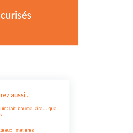
curisés
ez aussi...
uir : lait, baume, cire… que
 ?
ateaux : matières