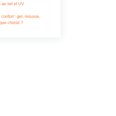
s au sel et UV
 confort : gel, mousse,
ue choisir ?
ontacter
vos besoins en store, voile
 velum, réparation, bâche
nsi que la confection et la
 de bâches de transport,
nous directement. Notre
diée vous propose des
sur mesure et de qualité