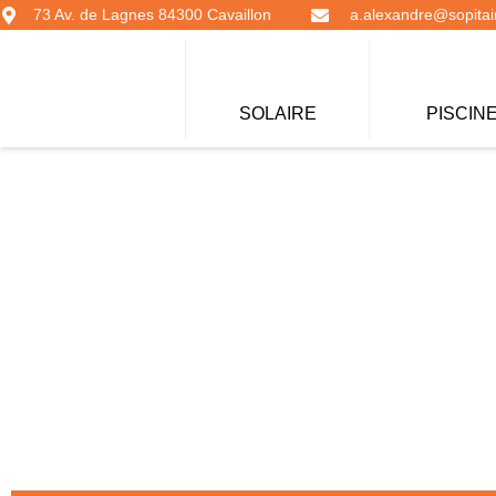
73 Av. de Lagnes 84300 Cavaillon
a.alexandre@sopitair
SOLAIRE
PISCIN