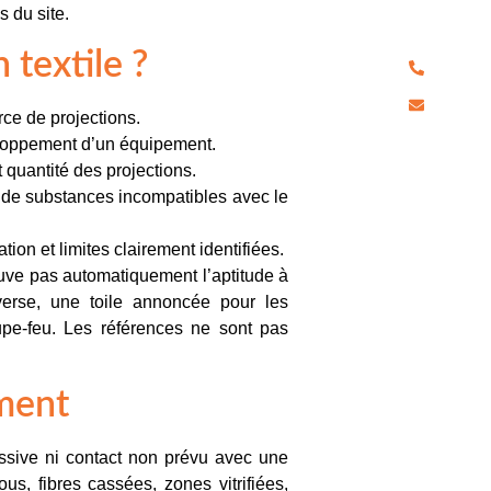
pour chaqu
s du site.
 textile ?
04 90
a.alex
e de projections.
veloppement d’un équipement.
t quantité des projections.
 de substances incompatibles avec le
tion et limites clairement identifiées.
uve pas automatiquement l’aptitude à
nverse, une toile annoncée pour les
upe-feu. Les références ne sont pas
ement
essive ni contact non prévu avec une
us, fibres cassées, zones vitrifiées,