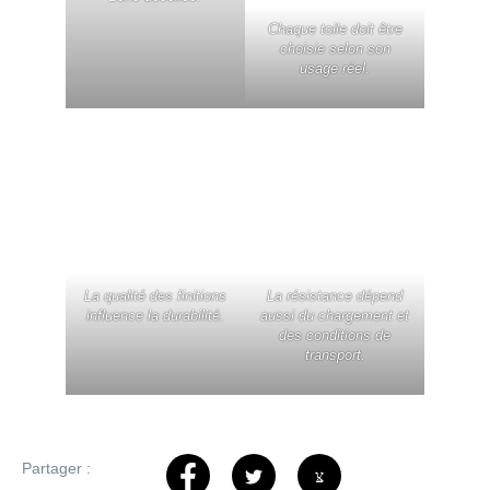
Chaque toile doit être
choisie selon son
usage réel.
La qualité des finitions
La résistance dépend
influence la durabilité.
aussi du chargement et
des conditions de
transport.
Partager :