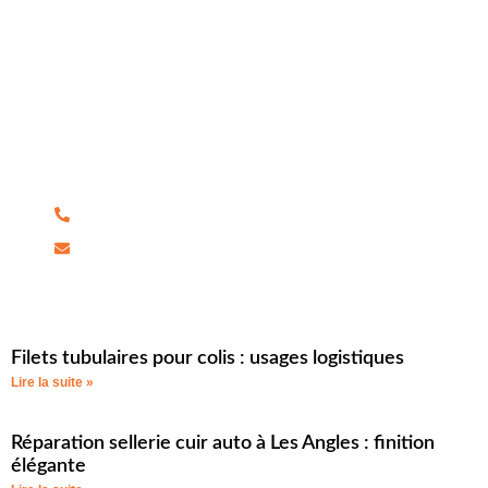
Pour tous vos besoins en store, voile d’ombrage,
velum, réparation, bâche piscine, ainsi que la
confection et la réparation de bâches de transport,
contactez-nous directement. Notre équipe dédiée vous
propose des solutions sur mesure et de qualité pour
chaque service.
04 90 78 11 84
a.alexandre@sopitair.fr
Filets tubulaires pour colis : usages logistiques
Lire la suite »
Réparation sellerie cuir auto à Les Angles : finition
élégante