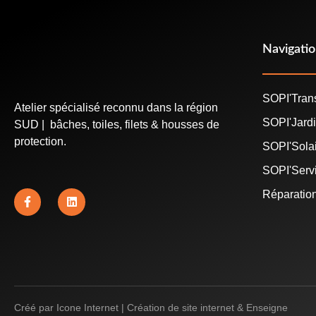
Navigati
SOPI'Tran
Atelier spécialisé reconnu dans la région
SOPI'Jard
SUD | bâches, toiles, filets & housses de
protection.
SOPI'Sola
SOPI'Serv
Réparatio
Créé par
Icone Internet
|
Création de site internet
&
Enseigne