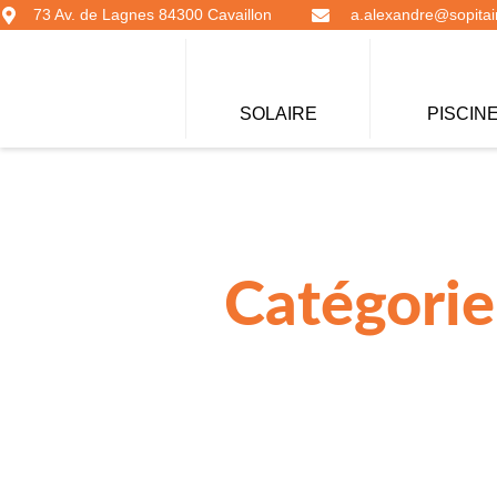
73 Av. de Lagnes 84300 Cavaillon
a.alexandre@sopitair
SOLAIRE
PISCIN
Catégorie 