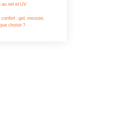
s au sel et UV
 confort : gel, mousse,
ue choisir ?
ontacter
vos besoins en store, voile
 velum, réparation, bâche
nsi que la confection et la
 de bâches de transport,
nous directement. Notre
diée vous propose des
sur mesure et de qualité