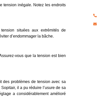
pour chaqu
de tension inégale. Notez les endroits
04 90
a.alex
 tension situées aux extrémités de
r éviter d’endommager la bâche.
Assurez-vous que la tension est bien
ait des problèmes de tension avec sa
e
Sopitair
, il a pu réduire l’usure de sa
églage a considérablement amélioré