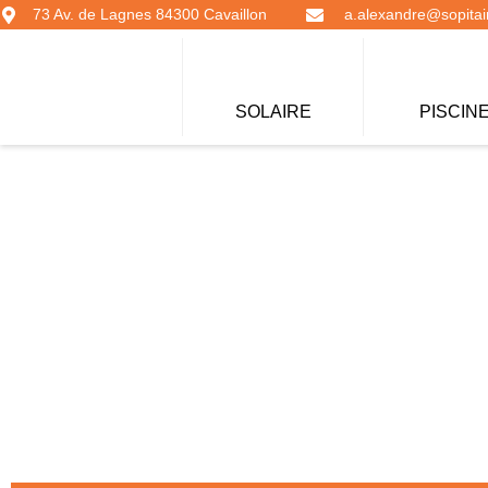
73 Av. de Lagnes 84300 Cavaillon
a.alexandre@sopitair
SOLAIRE
PISCIN