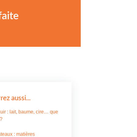
faite
ez aussi...
uir : lait, baume, cire… que
 ?
ateaux : matières