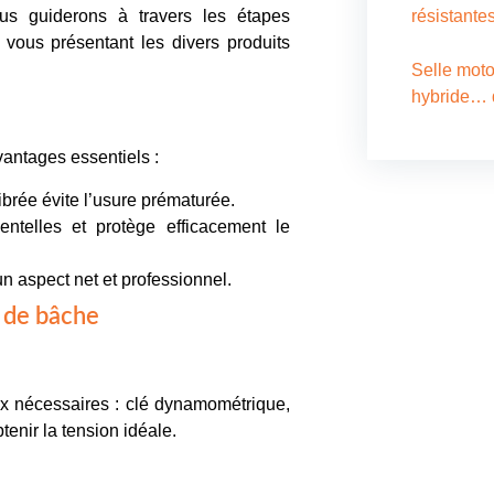
vous guiderons à travers les étapes
résistante
 vous présentant les divers produits
Selle moto
hybride… q
antages essentiels :
brée évite l’usure prématurée.
telles et protège efficacement le
Nous c
 aspect net et professionnel.
Pour tous 
r de bâche
d’ombrage,
piscine, ai
réparation
x nécessaires : clé dynamométrique,
contactez-
enir la tension idéale.
équipe dé
solutions 