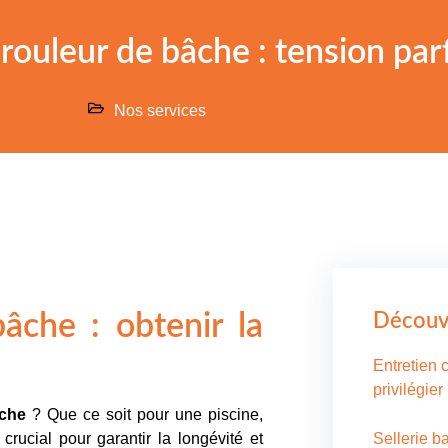
rouleur de bâche : tension par
Nos services
âche : obtenir la
Découvr
Entretien c
privilégier
âche
? Que ce soit pour une piscine,
rucial pour garantir la longévité et
Sellerie b