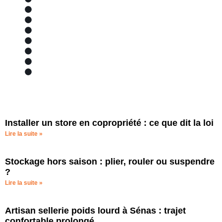
Piscine
Nos services
Matériaux et avantages
Marques partenaires
Localisation et zone de chalandise
Bâches piscine
Bache
Installer un store en copropriété : ce que dit la loi
Lire la suite »
Stockage hors saison : plier, rouler ou suspendre
?
Lire la suite »
Artisan sellerie poids lourd à Sénas : trajet
confortable prolongé