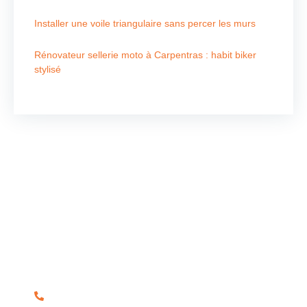
Installer une voile triangulaire sans percer les murs
Rénovateur sellerie moto à Carpentras : habit biker
stylisé
Nous contacter
Pour tous vos besoins en store, voile d’ombrage,
velum, réparation, bâche piscine, ainsi que la
confection et la réparation de bâches de transport,
contactez-nous directement. Notre équipe dédiée vous
propose des solutions sur mesure et de qualité pour
chaque service.
04 90 78 11 84