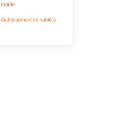
e rapide
 établissement de santé à
ontacter
vos besoins en store, voile
 velum, réparation, bâche
nsi que la confection et la
 de bâches de transport,
nous directement. Notre
diée vous propose des
sur mesure et de qualité