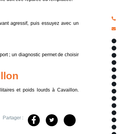
pour chaqu
04 90
lvant agressif, puis essuyez avec un
a.alex
Voile d
Types d
port ; un diagnostic permet de choisir
Tonnell
Store
Sopi'Tr
llon
Sopi'So
Selleri
litaires et poids lourds à Cavaillon.
Secteur
Piscine
Nos ser
Matéria
Partager :
Marques
Localis