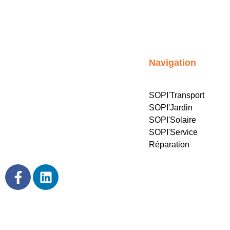
Navigation
SOPI'Transport
SOPI'Jardin
Atelier spécialisé reconnu dans la
SOPI'Solaire
région SUD | bâches, toiles, filets &
SOPI'Service
housses de protection.
Réparation