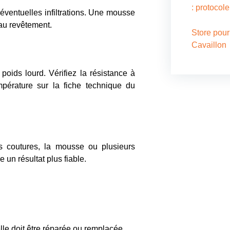
: protocol
 éventuelles infiltrations. Une mousse
eau revêtement.
Store pour
Cavaillon
poids lourd. Vérifiez la résistance à
mpérature sur la fiche technique du
Nous c
Pour tous 
es coutures, la mousse ou plusieurs
d’ombrage,
 un résultat plus fiable.
piscine, ai
réparation
contactez-
équipe dé
solutions 
elle doit être réparée ou remplacée.