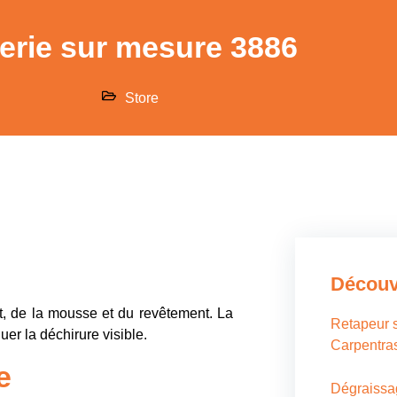
lerie sur mesure 3886
Store
Découvr
, de la mousse et du revêtement. La
Retapeur s
uer la déchirure visible.
Carpentras
e
Dégraissag