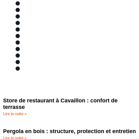
Sopi'Transport
Sopi'Solaire
Sellerie auto, moto, bateau
Secteurs d'activité
Piscine
Nos services
Matériaux et avantages
Marques partenaires
Localisation et zone de chalandise
Bâches piscine
Bache
Store de restaurant à Cavaillon : confort de
terrasse
Lire la suite »
Pergola en bois : structure, protection et entretien
Lire la suite »