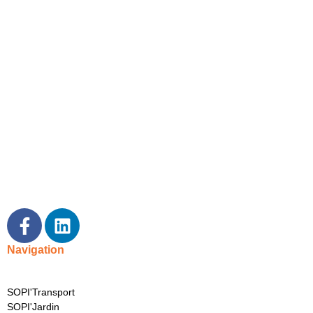
Atelier spécialisé reconnu dans la région SUD | bâches, toiles,
filets & housses de protection.
Navigation
SOPI'Transport
SOPI'Jardin