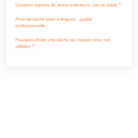
Livraison express de stores extérieurs : est-ce fiable ?
Pose de bâche plate à Avignon : qualité
professionnelle
Pourquoi choisir une bâche sur mesure pour son
utilitaire ?
Nous contacter
Pour tous vos besoins en store, voile d’ombrage,
velum, réparation, bâche piscine, ainsi que la
confection et la réparation de bâches de transport,
contactez-nous directement. Notre équipe dédiée vous
propose des solutions sur mesure et de qualité pour
chaque service.