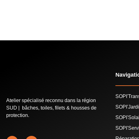
Navigati
SOPI'Tran
Atelier spécialisé reconnu dans la région
SOPI'Jard
SUD | bâches, toiles, filets & housses de
protection.
SOPI'Sola
SOPI'Serv
Réparatio