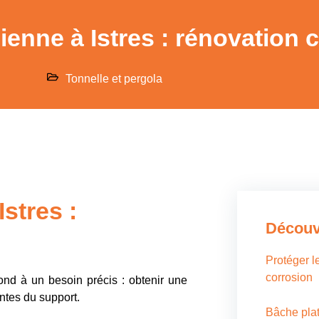
cienne à Istres : rénovation 
Tonnelle et pergola
Istres :
Découvr
Protéger le
corrosion
pond à un besoin précis : obtenir une
ntes du support.
Bâche plat