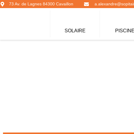
73 Av. de Lagnes 84300 Cavaillon
a.alexandre@sopitair
SOLAIRE
PISCIN