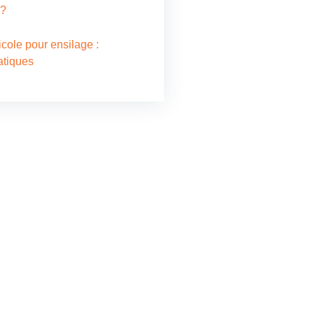
 ?
cole pour ensilage :
atiques
ontacter
vos besoins en store, voile
 velum, réparation, bâche
nsi que la confection et la
 de bâches de transport,
nous directement. Notre
diée vous propose des
sur mesure et de qualité