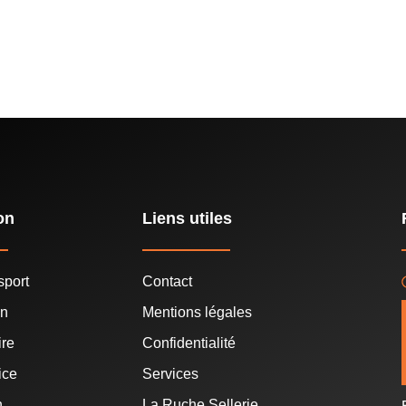
on
Liens utiles
sport
Contact
in
Mentions légales
ire
Confidentialité
ice
Services
n
La Ruche Sellerie