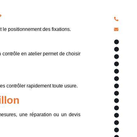
pour chaqu
?
04 90
a.alex
t le positionnement des fixations.
Voile d
Types d
contrôle en atelier permet de choisir
Tonnell
Store
Sopi'Tr
Sopi'So
ites contrôler rapidement toute usure.
Selleri
Secteur
llon
Piscine
Nos ser
 mesures, une réparation ou un devis
Matéria
Marques
Localis