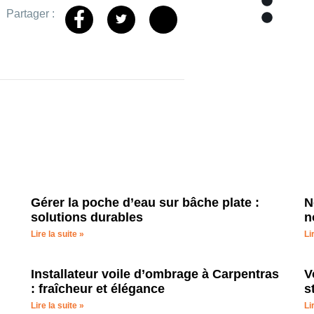
Bâches
Partager :
Bache
Gérer la poche d’eau sur bâche plate :
N
solutions durables
n
Lire la suite »
Li
Installateur voile d’ombrage à Carpentras
V
: fraîcheur et élégance
s
Lire la suite »
Li