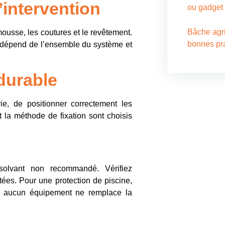
l’intervention
ou gadget
Bâche agri
 mousse, les coutures et le revêtement.
bonnes pr
le dépend de l’ensemble du système et
 durable
ie, de positionner correctement les
et la méthode de fixation sont choisis
Nous c
Pour tous 
d’ombrage,
piscine, ai
solvant non recommandé. Vérifiez
réparation
itées. Pour une protection de piscine,
contactez-
t : aucun équipement ne remplace la
équipe dé
solutions 