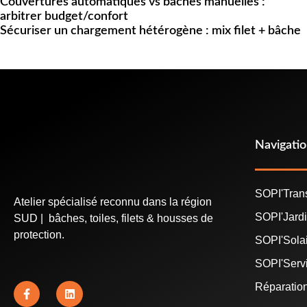
Couvertures automatiques vs bâches manuelles :
arbitrer budget/confort
Sécuriser un chargement hétérogène : mix filet + bâche
Navigati
SOPI'Tran
Atelier spécialisé reconnu dans la région
SOPI'Jard
SUD | bâches, toiles, filets & housses de
protection.
SOPI'Sola
SOPI'Serv
Réparatio