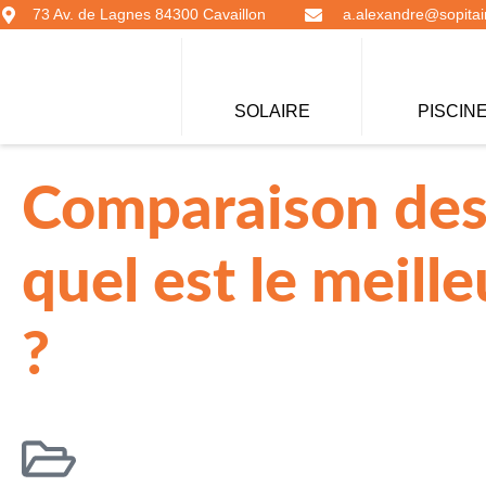
73 Av. de Lagnes 84300 Cavaillon
a.alexandre@sopitair
SOLAIRE
PISCIN
Comparaison des 
quel est le meill
?