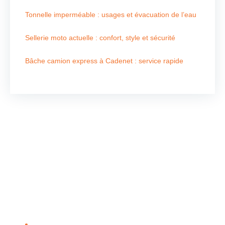
Tonnelle imperméable : usages et évacuation de l’eau
Sellerie moto actuelle : confort, style et sécurité
Bâche camion express à Cadenet : service rapide
Nous contacter
Pour tous vos besoins en store, voile d’ombrage,
velum, réparation, bâche piscine, ainsi que la
confection et la réparation de bâches de transport,
contactez-nous directement. Notre équipe dédiée vous
propose des solutions sur mesure et de qualité pour
chaque service.