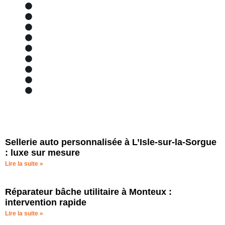
Sellerie auto, moto, bateau
Secteurs d'activité
Piscine
Nos services
Matériaux et avantages
Marques partenaires
Localisation et zone de chalandise
Bâches piscine
Bache
Sellerie auto personnalisée à L’Isle-sur-la-Sorgue
: luxe sur mesure
Lire la suite »
Réparateur bâche utilitaire à Monteux :
intervention rapide
Lire la suite »