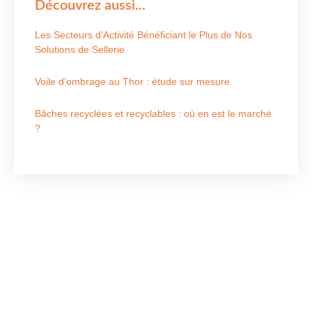
Découvrez aussi...
Les Secteurs d’Activité Bénéficiant le Plus de Nos
Solutions de Sellerie
Voile d’ombrage au Thor : étude sur mesure
Bâches recyclées et recyclables : où en est le marché
?
Nous contacter
Pour tous vos besoins en store, voile d’ombrage,
velum, réparation, bâche piscine, ainsi que la
confection et la réparation de bâches de transport,
contactez-nous directement. Notre équipe dédiée vous
propose des solutions sur mesure et de qualité pour