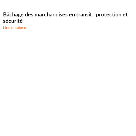
Bâchage des marchandises en transit : protection et
sécurité
Lire la suite »
Atelier spécialisé reconnu dans la région SUD | bâches, toiles,
filets & housses de protection.