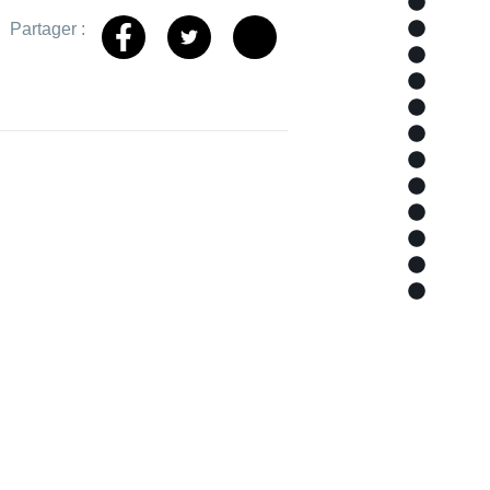
Store
Partager :
Sopi'Tr
Sopi'So
Selleri
Secteur
Piscine
Nos ser
Matéria
Marques
Localis
Bâches
Bache