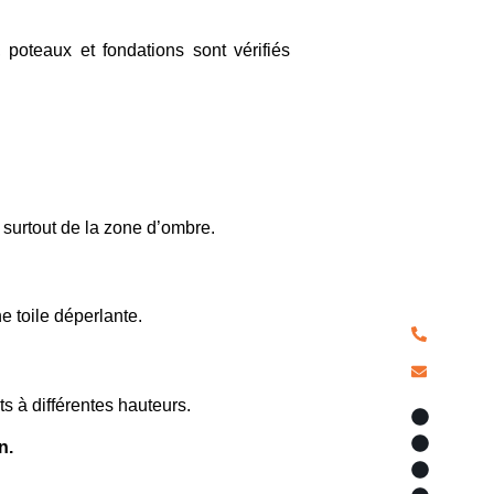
Nous c
, poteaux et fondations sont vérifiés
Pour tous 
d’ombrage,
piscine, ai
réparation
contactez-
équipe dé
 surtout de la zone d’ombre.
solutions 
pour chaqu
 toile déperlante.
04 90
a.alex
s à différentes hauteurs.
Voile d
Types d
n.
Tonnell