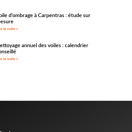
oile d’ombrage à Carpentras : étude sur
esure
re la suite »
ettoyage annuel des voiles : calendrier
onseillé
re la suite »