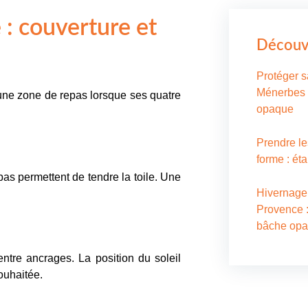
 : couverture et
Découvr
Protéger s
Ménerbes :
 une zone de repas lorsque ses quatre
opaque
Prendre le
forme : ét
bas permettent de tendre la toile. Une
Hivernage
Provence :
bâche opa
entre ancrages. La position du soleil
ouhaitée.