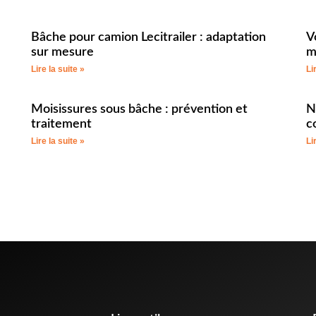
Bâche pour camion Lecitrailer : adaptation
V
sur mesure
m
Lire la suite »
Li
Moisissures sous bâche : prévention et
N
traitement
c
Lire la suite »
Li