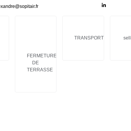
exandre@sopitair.fr
TRANSPORT
sell
FERMETURE
DE
TERRASSE